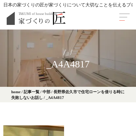
日本の家づくりの匠が家づくりについて大切なことを伝えるブロ
_A4A4817
home
/
記事一覧
/
中部
/
長野県佐久市で住宅ローンを借りる時に
失敗しないお話し
/
_A4A4817