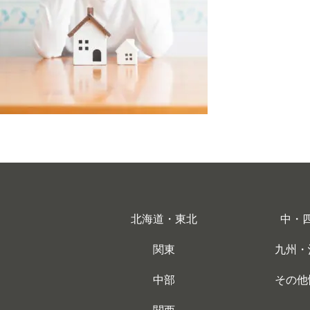
北海道・東北
中・
関東
九州・
中部
その他