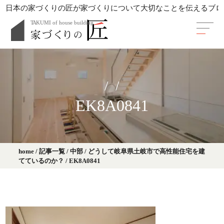
日本の家づくりの匠が家づくりについて大切なことを伝えるブロ
EK8A0841
home
/
記事一覧
/
中部
/
どうして岐阜県土岐市で高性能住宅を建
てているのか？
/
EK8A0841